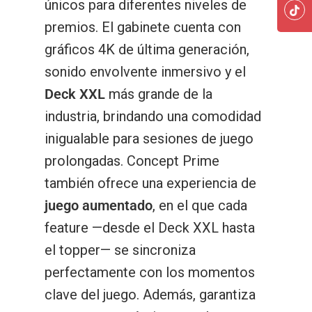
Slots
únicos para diferentes niveles de
premios. El gabinete cuenta con
Fantasy
Gabinetes
gráficos 4K de última generación,
Rock N’ Raccoons
Concept Prime
sonido envolvente inmersivo y el
Fantasy
Hostelería
Deck XXL
más grande de la
Fantasy Mine
Spin Fu
Concept Prime-J
Concept
Bingo
industria, brindando una comodidad
Lion Falls
Rainbow Birds
Spin Fu
Concept Prime
Concept Deluxe
Glare
inigualable para sesiones de juego
Librería De Juegos
Digital
prolongadas. Concept Prime
Brave Dragon
Octo Gold
Rainbow Birds
Merging Fu Pots
Concept Prime-J
Altius Glare
Altius Glare
One
Series Dragon Win
Sobre Nosotros
Noticias
también ofrece una experiencia de
Gold Space
Haunted Fortune
Octo Gold
Triple Charm Journe
Pearl´s Paradise
Concept Deluxe
Illusion Glare
Fusion One
Allure Glare
Blackwave
Series Dragon Lamp 3
juego aumentado
, en el que cada
Juegos
Únete A Zitro
Devil’s Link
Haunted Fortune
Lucky Vault
Epic Empires
Energy Link
feature —desde el Deck XXL hasta
Allure Glare.
Allure One
Illusion Glare
Bluewave
Series Energy
Área De Cliente
Zitro
el topper— se sincroniza
Ancient Link
Devil’s Link
Haunted Fortune
88 Link Shiro
Drum Dynasty
Billy The Pig
Fusion Glare
Illusion One
Fusion Glare
Series Show Time
perfectamente con los momentos
Sostenibilidad
Goddess Saga
Ancient Link
Octo Gold
Mighty Hammer Ulti
Billy The Pig
Fu Frog
Energy Link
Mega Share Lounge
clave del juego. Además, garantiza
Bingo Electrónico
Environment