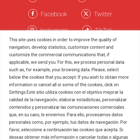
Facebook
Twitter
Instagram
TikTok
This site uses cookies in order to improve the quality of
navigation, develop statistics, customize content and
Términos Legales
customize the commercial communications that, if
applicable, we send you. For this, we process personal data
Política de Privacidad
such as, for example, your browsing data. Please, select
Política de Cookies
below the cookies that you accept. If you wish to obtain more
Marcas Registradas
information or cancel all or some of the cookies, click on
Settings.Este sitio utiliza cookies con el objetivo mejorar la
Juego Responsable
Menu
Item
calidad de la navegación, elaborar estadísticas, personalizar
contenidos y personalizar las comunicaciones comerciales
que, en su caso, le enviemos. Para ello, procesamos datos
© 2022-2026 ZITRO TECHNOLOGIES, S.L.U. All rights
reserved.
personales como, por ejemplo, tus datos de navegación. Por
ZITRO MALTA LIMITED (C67685), with registered address at
favor, seleccione a continuación las cookies que acepta. Si
Northlink Business Centre, Level 2, Burmarrad Road,
deseas obtener más información o cancelar todas o algunas
NAXXAR, NXR 6345, Malta, is licenced by the Malta Gaming