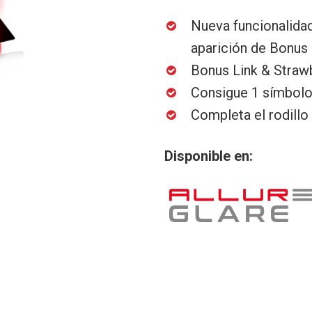
Nueva funcionalida
aparición de Bonus
Bonus Link & Strawb
Consigue 1 símbolo
Completa el rodillo
Disponible en: