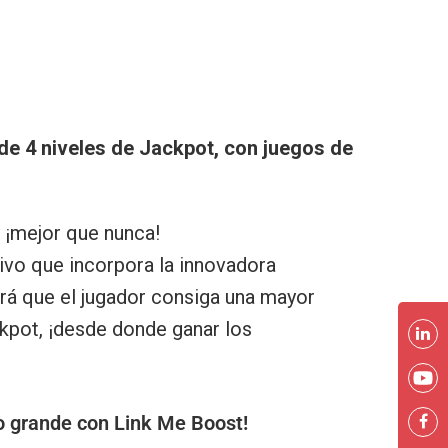
de 4 niveles de Jackpot, con juegos de
y ¡mejor que nunca!
ivo que incorpora la innovadora
rá que el jugador consiga una mayor
kpot, ¡desde donde ganar los
o grande con Link Me Boost!