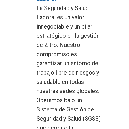
La Seguridad y Salud
Laboral es un valor
innegociable y un pilar
Slots
estratégico en la gestión
de Zitro. Nuestro
Fantasy
Gabinetes
compromiso es
Rock N’ Raccoons
Concept Prime
Fantasy
Hostelería
garantizar un entorno de
Fantasy Mine
Spin Fu
trabajo libre de riesgos y
Concept Prime-J
Concept
Bingo
saludable en todas
Lion Falls
Rainbow Birds
Spin Fu
Concept Prime
Concept Deluxe
Glare
Librería De Juegos
Digital
nuestras sedes globales.
Brave Dragon
Octo Gold
Rainbow Birds
Merging Fu Pots
Concept Prime-J
Altius Glare
Altius Glare
Operamos bajo un
One
Series Dragon Win
Sobre Nosotros
Noticias
Sistema de Gestión de
Gold Space
Haunted Fortune
Octo Gold
Triple Charm Journe
Pearl´s Paradise
Concept Deluxe
Illusion Glare
Fusion One
Allure Glare
Blackwave
Series Dragon Lamp 3
Juegos
Únete A Zitro
Seguridad y Salud (SGSS)
Devil’s Link
Haunted Fortune
Lucky Vault
Epic Empires
Energy Link
Allure Glare.
Allure One
Illusion Glare
Bluewave
que permite la
Series Energy