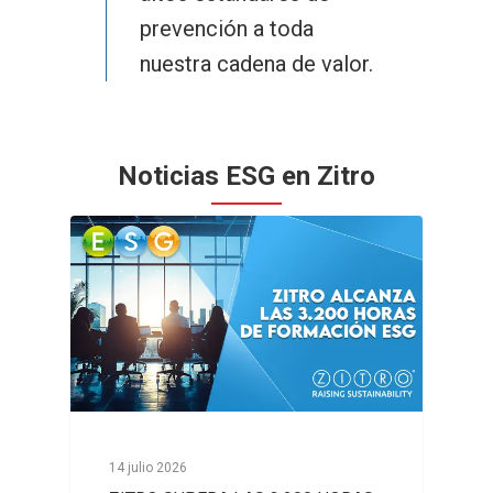
prevención a toda
Lucky Vault
88 Link Multiplier
nuestra cadena de valor.
Noticias ESG en Zitro
14 julio 2026