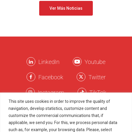
Ver Más Noticias
LinkedIn
Youtube
Facebook
Twitter
Instagram
TikTok
This site uses cookies in order to improve the quality of
navigation, develop statistics, customize content and
Términos Legales
customize the commercial communications that, if
applicable, we send you. For this, we process personal data
Política de Privacidad
such as, for example, your browsing data. Please, select