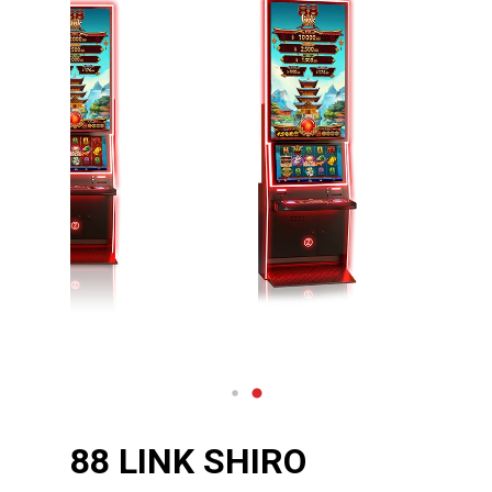
88 LINK SHIRO