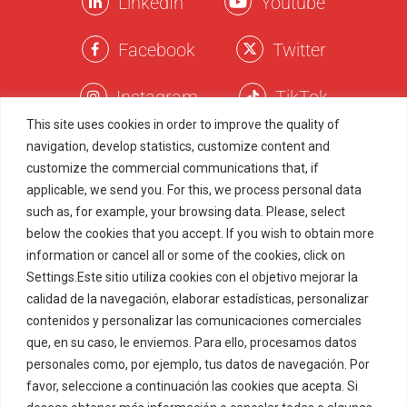
LinkedIn
Youtube
Facebook
Twitter
Instagram
TikTok
This site uses cookies in order to improve the quality of
navigation, develop statistics, customize content and
Términos Legales
customize the commercial communications that, if
applicable, we send you. For this, we process personal data
Política de Privacidad
such as, for example, your browsing data. Please, select
Política de Cookies
below the cookies that you accept. If you wish to obtain more
Marcas Registradas
information or cancel all or some of the cookies, click on
Settings.Este sitio utiliza cookies con el objetivo mejorar la
Juego Responsable
Menu
Item
calidad de la navegación, elaborar estadísticas, personalizar
contenidos y personalizar las comunicaciones comerciales
que, en su caso, le enviemos. Para ello, procesamos datos
© 2022-2026 ZITRO TECHNOLOGIES, S.L.U. All rights
reserved.
personales como, por ejemplo, tus datos de navegación. Por
ZITRO MALTA LIMITED (C67685), with registered address at
favor, seleccione a continuación las cookies que acepta. Si
Northlink Business Centre, Level 2, Burmarrad Road,