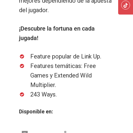
mejores dependiendo de la apuesta
Slots
del jugador.
Fantasy
Gabinetes
¡Descubre la fortuna en cada
Rock N’ Raccoons
Concept Prime
Fantasy
Hostelería
jugada!
Fantasy Mine
Spin Fu
Concept Prime-J
Concept
Bingo
Feature popular de Link Up.
Lion Falls
Rainbow Birds
Spin Fu
Concept Prime
Concept Deluxe
Glare
Librería De Juegos
Digital
Features temáticas: Free
Brave Dragon
Octo Gold
Rainbow Birds
Merging Fu Pots
Concept Prime-J
Altius Glare
Altius Glare
One
Series Dragon Win
Games y Extended Wild
Sobre Nosotros
Noticias
Gold Space
Haunted Fortune
Octo Gold
Triple Charm Journe
Pearl´s Paradise
Multiplier.
Concept Deluxe
Illusion Glare
Fusion One
Allure Glare
Blackwave
Series Dragon Lamp 3
Juegos
Únete A Zitro
243 Ways.
Devil’s Link
Haunted Fortune
Lucky Vault
Epic Empires
Energy Link
Allure Glare.
Allure One
Illusion Glare
Bluewave
Series Energy
Área De Cliente
Zitro
Disponible en:
Ancient Link
Devil’s Link
Haunted Fortune
88 Link Shiro
Drum Dynasty
Billy The Pig
Fusion Glare
Illusion One
Fusion Glare
Series Show Time
Sostenibilidad
Goddess Saga
Ancient Link
Octo Gold
Mighty Hammer Ulti
Billy The Pig
Fu Frog
Energy Link
Mega Share Lounge
Bingo Electrónico