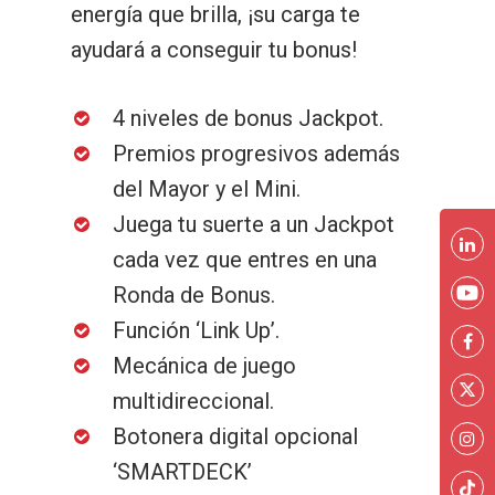
energía que brilla, ¡su carga te
ayudará a conseguir tu bonus!
4 niveles de bonus Jackpot.
Premios progresivos además
del Mayor y el Mini.
Juega tu suerte a un Jackpot
cada vez que entres en una
Ronda de Bonus.
Función ‘Link Up’.
Mecánica de juego
multidireccional.
Botonera digital opcional
‘SMARTDECK’