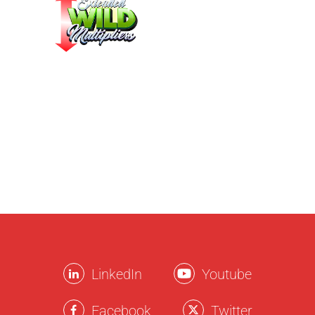
LinkedIn
Youtube
Facebook
Twitter