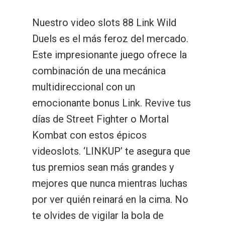
Nuestro video slots 88 Link Wild
Duels es el más feroz del mercado.
Este impresionante juego ofrece la
combinación de una mecánica
multidireccional con un
emocionante bonus Link. Revive tus
días de Street Fighter o Mortal
Kombat con estos épicos
videoslots. ‘LINKUP’ te asegura que
tus premios sean más grandes y
mejores que nunca mientras luchas
por ver quién reinará en la cima. No
te olvides de vigilar la bola de