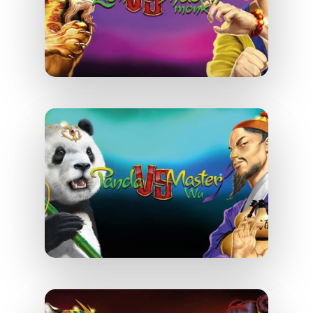
Fairyland Quest
Legendary Sword
88 Link Wild Duels
Lucky Vault
Fairyland Quest
88 Link Lucky Charm
Lucky Vault
88 Link Multiplier