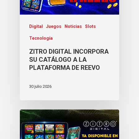
Lucky Vault
Fairyland Quest
88 Link Lucky Charm
Lucky Vault
88 Link Multiplier
Digital
Juegos
Noticias
Slots
Tecnología
ZITRO DIGITAL INCORPORA
SU CATÁLOGO A LA
PLATAFORMA DE REEVO
30 julio 2026