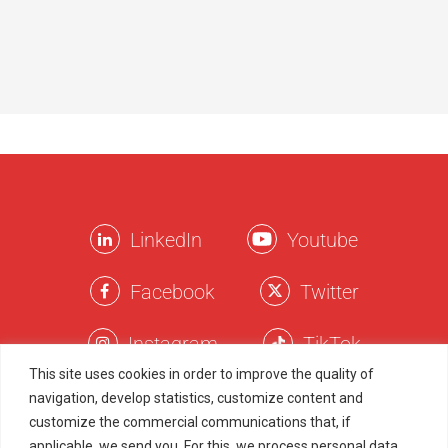
LinkedIn
Youtube
Facebook
Twitter
Instagram
TikTok
This site uses cookies in order to improve the quality of
navigation, develop statistics, customize content and
Términos Legales
customize the commercial communications that, if
applicable, we send you. For this, we process personal data