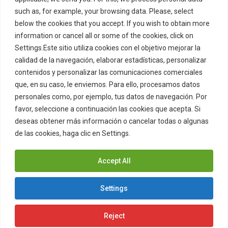
Política de Privacidad
such as, for example, your browsing data. Please, select
Política de Cookies
below the cookies that you accept. If you wish to obtain more
Marcas Registradas
information or cancel all or some of the cookies, click on
Settings.Este sitio utiliza cookies con el objetivo mejorar la
Juego Responsable
Menu
Item
calidad de la navegación, elaborar estadísticas, personalizar
contenidos y personalizar las comunicaciones comerciales
que, en su caso, le enviemos. Para ello, procesamos datos
© 2022-2026 ZITRO TECHNOLOGIES, S.L.U. All rights
reserved.
personales como, por ejemplo, tus datos de navegación. Por
ZITRO MALTA LIMITED (C67685), with registered address at
favor, seleccione a continuación las cookies que acepta. Si
Northlink Business Centre, Level 2, Burmarrad Road,
deseas obtener más información o cancelar todas o algunas
NAXXAR, NXR 6345, Malta, is licenced by the Malta Gaming
Authority under the corporate group critical gaming supply
de las cookies, haga clic en Settings.
Cookies Policy
licence
MGA/CRP/285/2014
for Type 1 Gaming Services.
Accept All
Settings
Reject