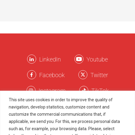
LinkedIn
Youtube
Facebook
Twitter
Instagram
TikTok
This site uses cookies in order to improve the quality of
navigation, develop statistics, customize content and
Términos Legales
customize the commercial communications that, if
applicable, we send you. For this, we process personal data
Política de Privacidad
such as, for example, your browsing data. Please, select
Política de Cookies