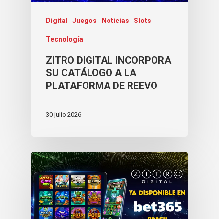
Lucky Vault
88 Link Multiplier
Digital
Juegos
Noticias
Slots
Tecnología
ZITRO DIGITAL INCORPORA
SU CATÁLOGO A LA
PLATAFORMA DE REEVO
30 julio 2026