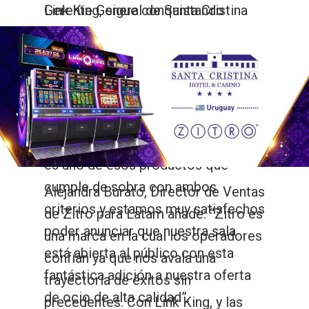
Link King, sigue conquistando
Gerente General de Santa Cristina
jugadores en todo el mundo. El
Hotel & Casino, “En estos
ultimo casino en añadir el
momentos de retos constantes
multijuego progresivo de moda a su
queremos asegurar el mejor
oferta de ocio es el Santa Cristina
entretenimiento a nuestros clientes
Hotel & Casino en Uruguay.
a la vez que la mejor inversión para
nuestro negocio. Sin duda, Link King
es uno de esos productos que
cumple de sobra con ambos
Alejandra Burato, Director de Ventas
criterios y estamos muy satisfechos
de Zitro para Latam añade: “Zitro es
poder anunciar que nuestra sala
una marca en la cual los operadores
está abierta al público con esta
confían ya que nos avala una
fantástica adición a nuestra oferta
trayectoria de éxitos sin
de ocio de alta calidad”.
precedentes. Con Link King, y las