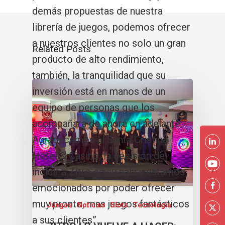
demás propuestas de nuestra
librería de juegos, podemos ofrecer
a nuestros clientes no solo un gran
Related Posts
producto de alto rendimiento,
también, la tranquilidad que su
inversión está en manos de un
equipo de personas que los
acompañara de ahora en adelante.
Agradecemos al Santa Cristina
Hotel & Casino, la decisión de
incluir a Zitro en su sala y estamos
emocionados por poder ofrecer
muy pronto, mas juegos fantásticos
Juegos
Noticias
Slots
Tecnología
a sus clientes”.