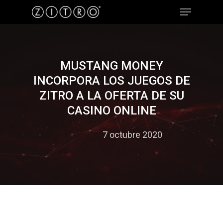
Hit enter to search or ESC to close
MUSTANG MONEY
INCORPORA LOS JUEGOS DE
ZITRO A LA OFERTA DE SU
CASINO ONLINE
7 octubre 2020