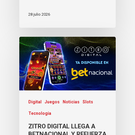
28 julio 2026
Digital
Juegos
Noticias
Slots
Tecnología
ZITRO DIGITAL LLEGA A
BETNACIONAL Y REFUERZA