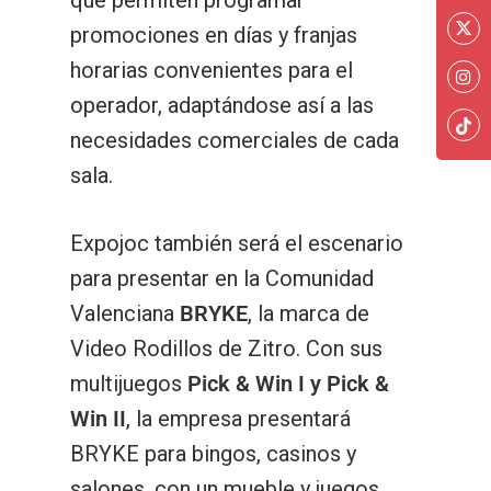
que permiten programar
promociones en días y franjas
horarias convenientes para el
operador, adaptándose así a las
necesidades comerciales de cada
sala.
Expojoc también será el escenario
para presentar en la Comunidad
Valenciana
BRYKE
, la marca de
Video Rodillos de Zitro. Con sus
multijuegos
Pick & Win I y Pick &
Win II
, la empresa presentará
Slots
BRYKE para bingos, casinos y
Fantasy
Gabinetes
salones, con un mueble y juegos