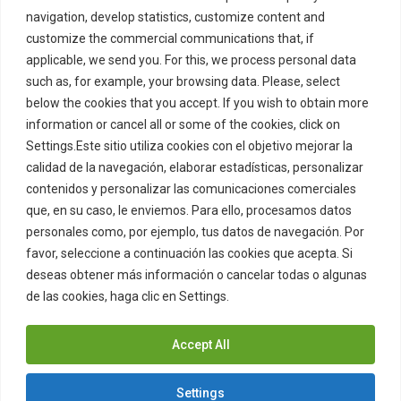
navigation, develop statistics, customize content and
Términos Legales
customize the commercial communications that, if
applicable, we send you. For this, we process personal data
Política de Privacidad
such as, for example, your browsing data. Please, select
Política de Cookies
below the cookies that you accept. If you wish to obtain more
Marcas Registradas
information or cancel all or some of the cookies, click on
Settings.Este sitio utiliza cookies con el objetivo mejorar la
Juego Responsable
Menu
Item
calidad de la navegación, elaborar estadísticas, personalizar
contenidos y personalizar las comunicaciones comerciales
que, en su caso, le enviemos. Para ello, procesamos datos
© 2022-2026 ZITRO TECHNOLOGIES, S.L.U. All rights
reserved.
personales como, por ejemplo, tus datos de navegación. Por
ZITRO MALTA LIMITED (C67685), with registered address at
favor, seleccione a continuación las cookies que acepta. Si
Northlink Business Centre, Level 2, Burmarrad Road,
deseas obtener más información o cancelar todas o algunas
NAXXAR, NXR 6345, Malta, is licenced by the Malta Gaming
Authority under the corporate group critical gaming supply
de las cookies, haga clic en Settings.
Cookies Policy
licence
MGA/CRP/285/2014
for Type 1 Gaming Services.
Accept All
Settings