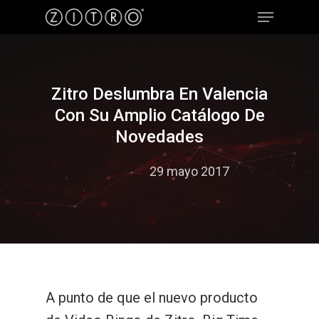
Hit enter to search or ESC to close
Zitro Deslumbra En Valencia
Con Su Amplio Catálogo De
Novedades
29 mayo 2017
A punto de que el nuevo producto