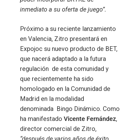
Governance
inmediato a su oferta de juego”.
ESPAÑOL
King Fu Frog
Tied Up! Coins
Fu Frog
Boost Link King
Mighty Hammer
Boost Link Me
Botón de búsqueda
Buscar:
Merging Fu Pots
King Fu Frog
Fu Pots
Boost Link Me
88 Link Wild Duels
Mega King
Próximo a su reciente lanzamiento
en Valencia, Zitro presentará en
Cash Totems
Merging Fu Pots
Fortune Legacy
Mighty Hammer
88 Link Lucky Charm
Link King
Expojoc su nuevo producto de BET,
Legendary Sword
Cash Totems
Mega King
Double Link Multiplie
Link Me
que nacerá adaptado a la futura
regulación de esta comunidad y
Fairyland Quest
Legendary Sword
88 Link Wild Duels
que recientemente ha sido
Lucky Vault
Fairyland Quest
88 Link Lucky Charm
homologado en la Comunidad de
Madrid en la modalidad
Lucky Vault
88 Link Multiplier
denominada Bingo Dinámico. Como
ha manifestado
Vicente Fernández
,
director comercial de Zitro,
“después de varios años de éxito