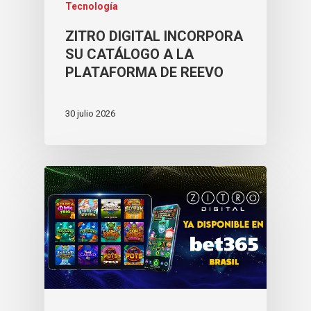
Lucky Vault
88 Link Multiplier
Tecnología
ZITRO DIGITAL INCORPORA
SU CATÁLOGO A LA
PLATAFORMA DE REEVO
30 julio 2026