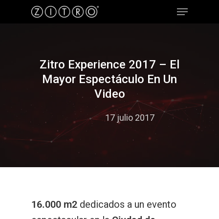
Hit enter to search or ESC to close
Zitro Experience 2017 – El
Mayor Espectáculo En Un
Video
17 julio 2017
16.000 m2
dedicados a un evento