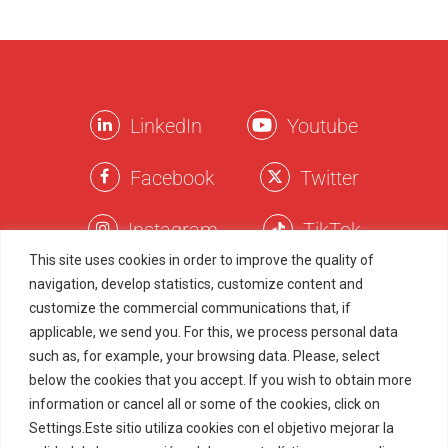
LinkedIn
Youtube
Facebook
Twitter
Instagram
TikTok
This site uses cookies in order to improve the quality of
navigation, develop statistics, customize content and
Términos Legales
customize the commercial communications that, if
applicable, we send you. For this, we process personal data
Política de Privacidad
such as, for example, your browsing data. Please, select
Política de Cookies
below the cookies that you accept. If you wish to obtain more
Marcas Registradas
information or cancel all or some of the cookies, click on
Settings.Este sitio utiliza cookies con el objetivo mejorar la
Juego Responsable
Menu