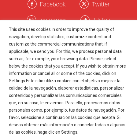
Facebook
Twitter
Instagram
TikTok
This site uses cookies in order to improve the quality of
navigation, develop statistics, customize content and
Términos Legales
customize the commercial communications that, if
applicable, we send you. For this, we process personal data
Política de Privacidad
such as, for example, your browsing data. Please, select
Política de Cookies
below the cookies that you accept. If you wish to obtain more
Marcas Registradas
information or cancel all or some of the cookies, click on
Settings.Este sitio utiliza cookies con el objetivo mejorar la
Juego Responsable
Menu
Item
calidad de la navegación, elaborar estadísticas, personalizar
contenidos y personalizar las comunicaciones comerciales
que, en su caso, le enviemos. Para ello, procesamos datos
© 2022-2026 ZITRO TECHNOLOGIES, S.L.U. All rights
reserved.
personales como, por ejemplo, tus datos de navegación. Por
ZITRO MALTA LIMITED (C67685), with registered address at
favor, seleccione a continuación las cookies que acepta. Si
Northlink Business Centre, Level 2, Burmarrad Road,
deseas obtener más información o cancelar todas o algunas
NAXXAR, NXR 6345, Malta, is licenced by the Malta Gaming
Authority under the corporate group critical gaming supply
de las cookies, haga clic en Settings.
Cookies Policy
licence
MGA/CRP/285/2014
for Type 1 Gaming Services.